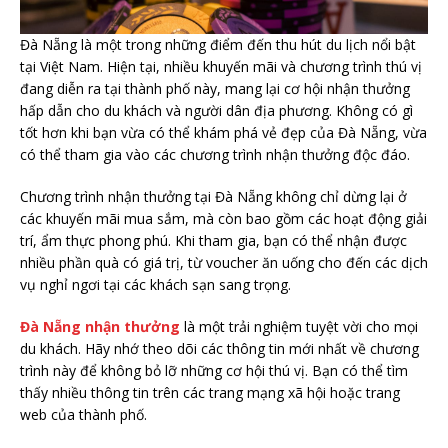
Đà Nẵng là một trong những điểm đến thu hút du lịch nổi bật
tại Việt Nam. Hiện tại, nhiều khuyến mãi và chương trình thú vị
đang diễn ra tại thành phố này, mang lại cơ hội nhận thưởng
hấp dẫn cho du khách và người dân địa phương. Không có gì
tốt hơn khi bạn vừa có thể khám phá vẻ đẹp của Đà Nẵng, vừa
có thể tham gia vào các chương trình nhận thưởng độc đáo.
Chương trình nhận thưởng tại Đà Nẵng không chỉ dừng lại ở
các khuyến mãi mua sắm, mà còn bao gồm các hoạt động giải
trí, ẩm thực phong phú. Khi tham gia, bạn có thể nhận được
nhiều phần quà có giá trị, từ voucher ăn uống cho đến các dịch
vụ nghỉ ngơi tại các khách sạn sang trọng.
Đà Nẵng nhận thưởng
là một trải nghiệm tuyệt vời cho mọi
du khách. Hãy nhớ theo dõi các thông tin mới nhất về chương
trình này để không bỏ lỡ những cơ hội thú vị. Bạn có thể tìm
thấy nhiều thông tin trên các trang mạng xã hội hoặc trang
web của thành phố.